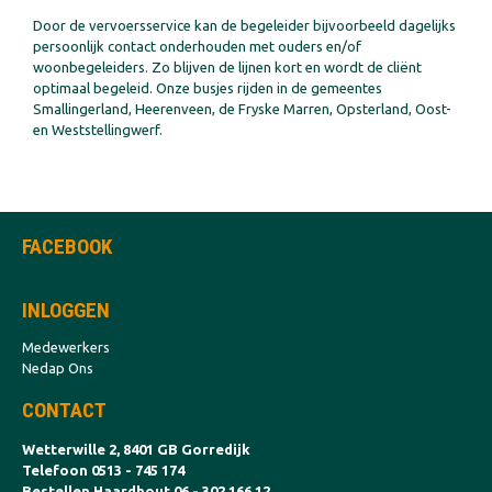
Door de vervoersservice kan de begeleider bijvoorbeeld dagelijks
persoonlijk contact onderhouden met ouders en/of
woonbegeleiders. Zo blijven de lijnen kort en wordt de cliënt
optimaal begeleid. Onze busjes rijden in de gemeentes
Smallingerland, Heerenveen, de Fryske Marren, Opsterland, Oost-
en Weststellingwerf.
FACEBOOK
INLOGGEN
Medewerkers
Nedap Ons
CONTACT
Wetterwille 2, 8401 GB Gorredijk
Telefoon 0513 - 745 174
Bestellen Haardhout 06 - 302 166 12