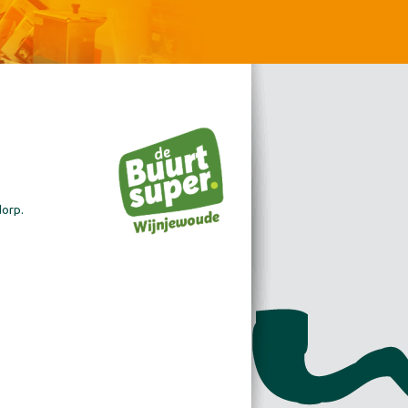
dorp.