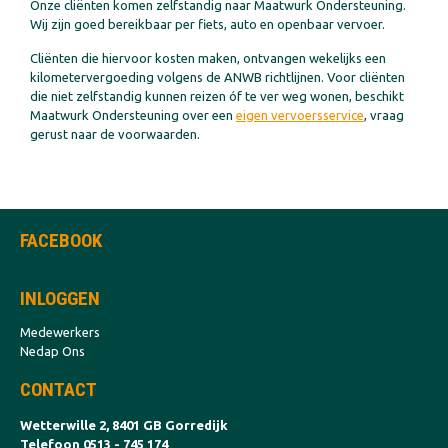
Onze cliënten komen zelfstandig naar Maatwurk Ondersteuning.
Wij zijn goed bereikbaar per fiets, auto en openbaar vervoer.
Cliënten die hiervoor kosten maken, ontvangen wekelijks een
kilometervergoeding volgens de ANWB richtlijnen. Voor cliënten
die niet zelfstandig kunnen reizen óf te ver weg wonen, beschikt
Maatwurk Ondersteuning over een
eigen vervoersservice
, vraag
gerust naar de voorwaarden.
FACEBOOK
INLOGGEN
Medewerkers
Nedap Ons
CONTACT
Wetterwille 2, 8401 GB Gorredijk
Telefoon 0513 - 745 174